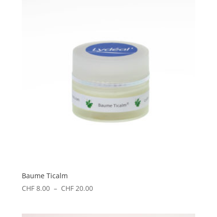
à
CHF 58.00
Baume Ticalm
Plage
CHF
8.00
–
CHF
20.00
de
prix :