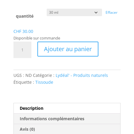
à
CHF 30.00
Effacer
quantité
CHF
30.00
Disponible sur commande
quantité
Ajouter au panier
de
Baume
Tissoude
®
UGS :
ND
Catégorie :
Lydéal' - Produits naturels
Étiquette :
Tissoude
Description
Informations complémentaires
Avis (0)