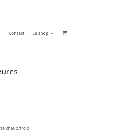
Contact
Le shop
eures
ste chaud/froid.