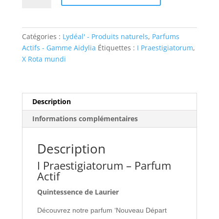
I
Praestigiatorum
Catégories :
Lydéal' - Produits naturels
,
Parfums
Actifs - Gamme Aidylia
Étiquettes :
I Praestigiatorum
,
X Rota mundi
Description
Informations complémentaires
Description
I Praestigiatorum – Parfum
Actif
Quintessence de Laurier
Découvrez notre parfum ‘Nouveau Départ