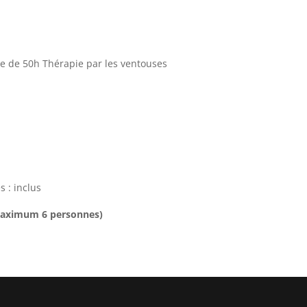
ôme de 50h Thérapie par les ventouses
 : inclus
 maximum 6 personnes)