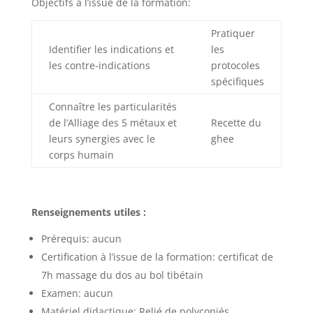
Objectifs à l’issue de la formation:
Pratiquer
Identifier les indications et
les
les contre-indications
protocoles
spécifiques
Connaître les particularités
de l’Alliage des 5 métaux et
Recette du
leurs synergies avec le
ghee
corps humain
Renseignements utiles :
Prérequis: aucun
Certification à l’issue de la formation: certificat de
7h massage du dos au bol tibétain
Examen: aucun
Matériel didactique: Relié de polycopiés