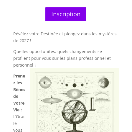
Inscription
Révélez votre Destinée et p
longez dans les mystères
de 2027 !
Quelles opportunités, quels changements se
profilent pour vous sur les plans professionnel et
personnel ?
Prene
z les
Rênes
de
Votre
Vie :
L’Orac
le
vous