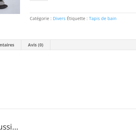
Tapis
bain
Catégorie :
Divers
Étiquette :
Tapis de bain
ntaires
Avis (0)
ussi…