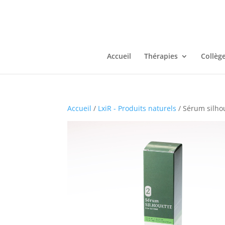
Accueil
Thérapies
Collèg
Accueil
/
LxiR - Produits naturels
/ Sérum silho