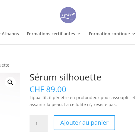
e Athanos
Formations certifiantes
Formation continue
uette
Sérum silhouette
CHF
89.00
Lipoactif, il pénètre en profondeur pour assouplir e
assainir la peau. La cellulite n’y résiste pas.
quantité
Ajouter au panier
de
Sérum