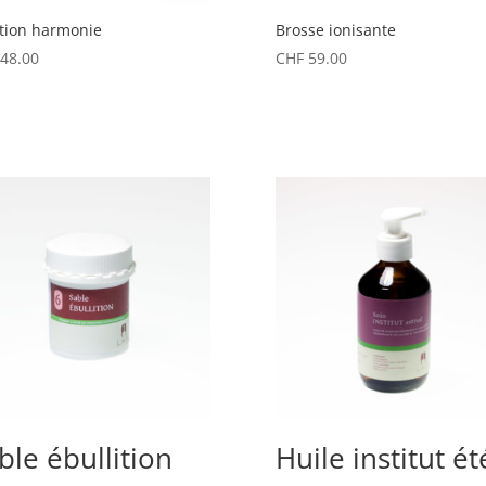
tion harmonie
Brosse ionisante
48.00
CHF
59.00
ble ébullition
Huile institut ét