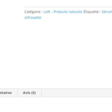
silhouette
Catégorie :
LxiR - Produits naturels
Étiquette :
Séru
silhouette
ntaires
Avis (0)