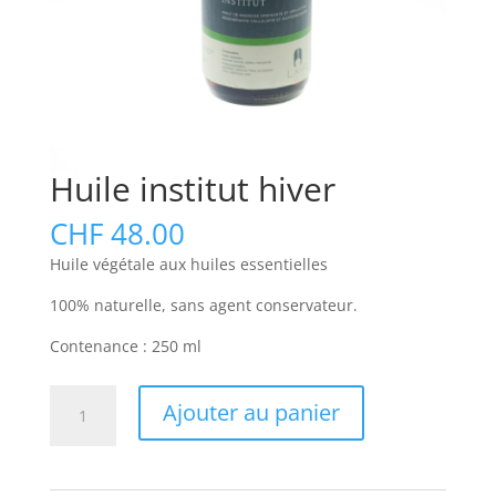
Huile institut hiver
CHF
48.00
Huile végétale aux huiles essentielles
100% naturelle, sans agent conservateur.
Contenance : 250 ml
quantité
Ajouter au panier
de
Huile
institut