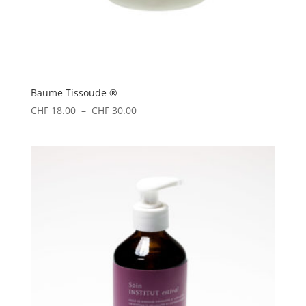
Baume Tissoude ®
Plage
CHF
18.00
–
CHF
30.00
de
prix :
CHF 18.00
à
CHF 30.00