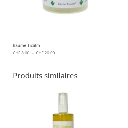
Baume Ticalm
Plage
CHF
8.00
–
CHF
20.00
de
prix :
CHF 8.00
Produits similaires
à
CHF 20.00