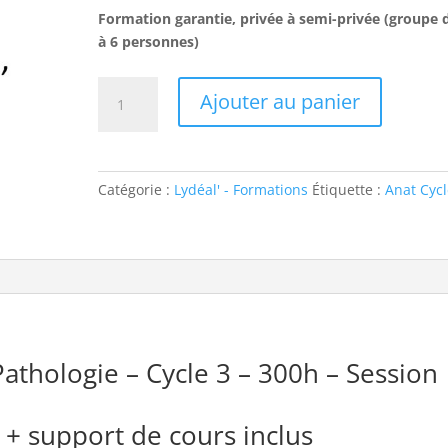
Formation garantie, privée à semi-privée (groupe 
à 6 personnes)
quantité
Ajouter au panier
de
Anatomie-
Physiologie-
Pathologie
Catégorie :
Lydéal' - Formations
Étiquette :
Anat Cycl
-
Cycle
3
-
300
heures
athologie – Cycle 3 – 300h – Session
 + support de cours inclus