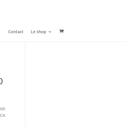
Contact
Le shop
0
300
SCA