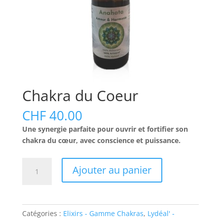
Chakra du Coeur
CHF
40.00
Une synergie parfaite pour ouvrir et fortifier son
chakra du cœur, avec conscience et puissance.
quantité
Ajouter au panier
de
Chakra
du
Coeur
Catégories :
Elixirs - Gamme Chakras
,
Lydéal' -